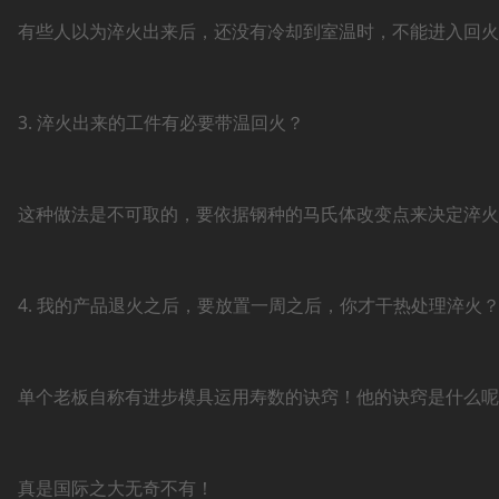
有些人以为淬火出来后，还没有冷却到室温时，不能进入回火
3. 淬火出来的工件有必要带温回火？
这种做法是不可取的，要依据钢种的马氏体改变点来决定淬火
4. 我的产品退火之后，要放置一周之后，你才干热处理淬火
单个老板自称有进步模具运用寿数的诀窍！他的诀窍是什么呢
真是国际之大无奇不有！