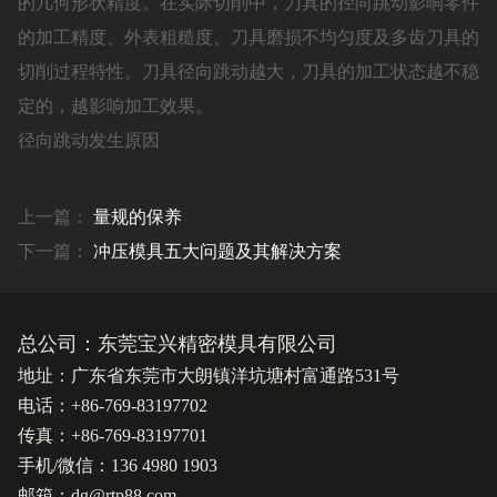
的几何形状精度。在实际切削中，刀具的径向跳动影响零件
的加工精度、外表粗糙度、刀具磨损不均匀度及多齿刀具的
切削过程特性。刀具径向跳动越大，刀具的加工状态越不稳
定的，越影响加工效果。
径向跳动发生原因
上一篇：
量规的保养
下一篇：
冲压模具五大问题及其解决方案
总公司：东莞宝兴精密模具有限公司
地址：广东省东莞市大朗镇洋坑塘村富通路531号
电话：+86-769-83197702
传真：+86-769-83197701
手机/微信：136 4980 1903
邮箱：dg@rtp88.com