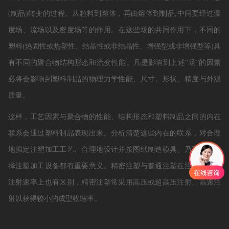
(制品)转变的过程。从粒料到熔体，再由熔体到制品,中间要经过温
度场、流场以及密度场等的作用。在这些场的共同作用下，不同的
塑料(热固性或热塑性、结晶性或非结晶性、增强型或非增强型等)具
有不同的聚合物结构形态和流变性能。凡是影响到上述“场”的因素
必将会影响到塑料制品的物理力学性能、尺寸、形状、精度与外观
质量。
这样，工艺因素与聚合物的性能、结构形态和塑料制品之间的内在
联系会通过塑料制品表现出来。分析清楚这些内在的联系，对合理
地拟定注塑加工工艺、合理地设计并按图纸制造模具、乃至合理选
择注塑加工设备都有重要意义。精密注塑与普通注塑在注塑压力和
注射速率上也有区别，精密注塑常采用高压或超高压注射、高速注
射以获得较小的成型收缩率。