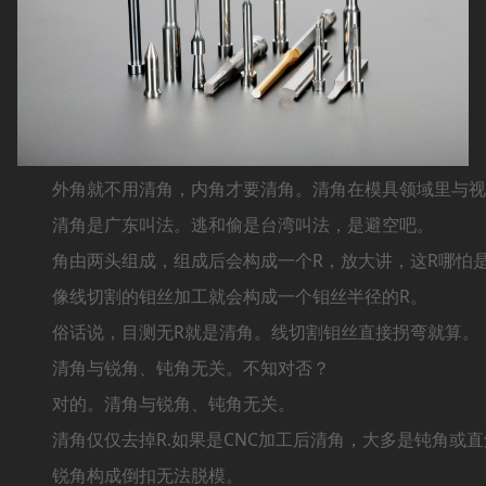
外角就不用清角，内角才要清角。清角在模具领域里与视
清角是广东叫法。逃和偷是台湾叫法，是避空吧。
角由两头组成，组成后会构成一个R，放大讲，这R哪怕是0
像线切割的钼丝加工就会构成一个钼丝半径的R。
俗话说，目测无R就是清角。线切割钼丝直接拐弯就算。
清角与锐角、钝角无关。不知对否？
对的。清角与锐角、钝角无关。
清角仅仅去掉R.如果是CNC加工后清角，大多是钝角或直
锐角构成倒扣无法脱模。