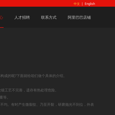
中文
|
English
心
人才招聘
联系方式
阿里巴巴店铺
因构成的呢?下面就给咱们做个具体的介绍。
改锻工艺不完善，遗存有热处理危险。
加重等。
不均。有时产生微裂纹、乃至开裂，研磨抛光不到位，外表