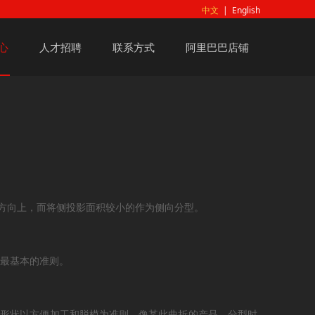
中文
|
English
心
人才招聘
联系方式
阿里巴巴店铺
方向上，而将侧投影面积较小的作为侧向分型。
条最基本的准则。
的形状以方便加工和脱模为准则。像某此曲折的产品，分型时