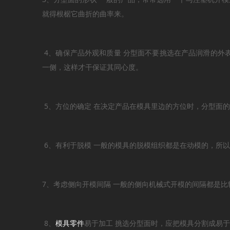
就得根椐它曲折的曲率来。
4、确保产品外观和质量 分型面不要挑选在产品润滑的外
一侧，这样才干保证其同心度。
5、方位的确定 在决定产品在模具里边的方位时，分型面
6、有利于脱模 一般的模具的脱模组织都是在动模的，所
7、考虑侧向开模间隔 一般的侧向机械式开模的间隔都是
8、
模具零件
易于加工 挑选分型面时，应把模具分割成易