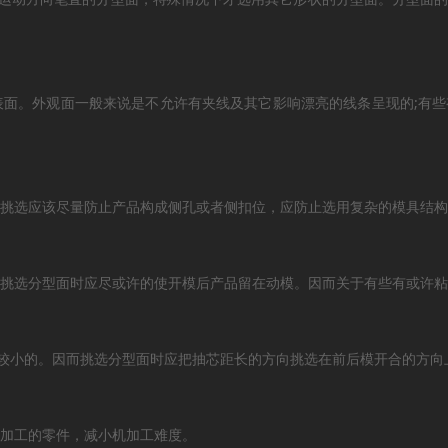
表面。外观面一般来说是不允许有夹线及其它影响漂亮的线条呈现的;有
的挑选应该尽量防止产品构成侧孔或者侧扣位，应防止选用复杂的模具结
以挑选分型面时应尽或许的使开模后产品留在动模。因而关于有些有或许
比较小的。因而挑选分型面时应把抽芯距长的方向挑选在前后模开合的方向
于加工的零件，减小机加工难度。