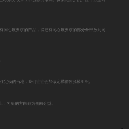
些有同心度要求的产品，得把有同心度要求的部分全部放到同
构。
粘住定模的当地，我们往往会加做定模辅佐脱模组织。
上，将短的方向做为侧向分型。