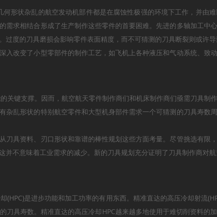
形状杂乱的航空发动机部件都是在腐蚀性极强的环境下工作，并由难以切
的需求相结合形成了生产制作这些零件的首要困难。先进的多轴加工中
。过度的刀具磨损会影响零件表面精度，而不可猜测的刀具断裂则或许导
深入改变了小型零部件的制作工艺，如飞机上各种液压和气动系统、致
的关键支撑。因而，航空航天零件制作商们和机床制作商们亟需刀具制作
有杂乱形状的特别航空零件和大型机身部件需求一个可猜测的刀具寿数
从刀具资料、刃口形状和靠谱的棒性规划这些方面考量。尽管挑选有限
这并不意味着工业需求的减少。新的刀具规划充分证明了刀具制作商对航
却(HPC)是进步功能和加工功率的有用东西。精准直达的高压冷却射流(
的刀具寿数。精准直达的高压冷却HPC越来越多地使用于难切削资料的