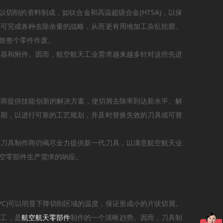
削的资料制成，如钛合金和高温超级合金(HTSA)，以保
心可完成各种去除余量的战略，从而更有用地加工杂乱轮廓。
致整个零件作废。
动器和附件。因而，航空航天工业需求越来越多针对这些先进
商提供技能创新的解决方案，使切屑去除率到达新水平。解
周期，以进行可靠的工艺规划，并及时替换失效的刀具或可替
，刀具制作商仍竭尽全力提供新一代刀具，以满意航空航天业
空零部件生产需求的响应。
HPC)可以明显下降切削区域的温度，保证形成小的片状切屑。
加工，是
航空航天零部件
制作的一个清晰趋势。因而，刀具制