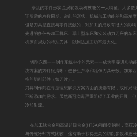
杂乱的零件形状是涡轮发动机技能的一大特征。大多数几何
证所需的寿数周期。杂乱的形状、机械加工功能差和高精度
但是刀具是直接与零件接触的，对加工的成败有很大的影响
先进的多任务加工机床、瑞士型车床和安装动力刀座的车床
机床而规划的特别刀具，以到达加工功率最大化。
切削东西——制作系统中小的元素——成为明显进步功能
决方案的方针很清晰：进步生产率和延伸刀具寿数。加东西
换的切削部件（如刀片）。
刀具制作商在寻觅理想解决方案方面的挑选有限，或许只能
不断添加的需求。虽然新冠病毒严重阻碍了工业的开展，但
冷却射流。
在加工钛合金和高温超级合金(HTSA)和耐变钢时，高压冷
与传统冷却方式比较，这有助于获得更高的切削参数和更长