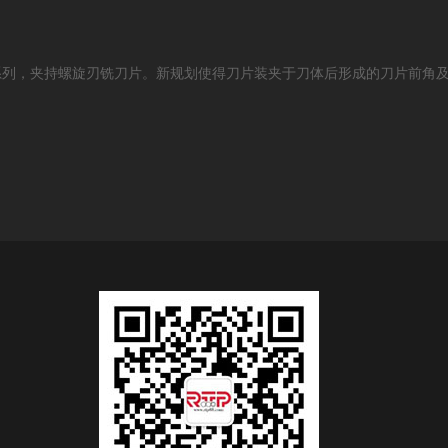
LL系列，夹持螺旋刃铣刀片。新规划使得刀片装夹于刀体后形成的刀片前角